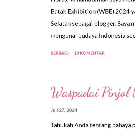
didirikan pada 28 Juni 2007. Te
Batak Exhibition (WBE) 2024 y
dan ternama asal Indonesia, yait
Selatan sebagai blogger. Saya 
mengenal budaya Indonesia sec
Batak yang menganut sistem Pat
BERBAGI
19 KOMENTAR
perempuan. Tarian Khas Batak 
sudah berstigma negatif tentan
mendengar sekilas cerita dari 
Waspadai Pinjol
itu, untuk meluruskan pandang
saya tertarik untuk datang ke
Juli 27, 2024
menarik yang berjudul Harta, T
Tahukah Anda tentang bahaya pi
Helaparumaen dan Chathaulos