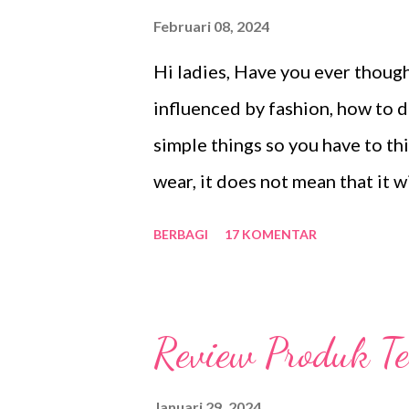
menguntungkan karena hasilnya 
Februari 08, 2024
Tabungan Emas Pegadaian merup
Hi ladies, Have you ever thoug
untuk jangka menengah dan jan
influenced by fashion, how to dr
dilakukan untuk persiapan fin
simple things so you have to th
instrument yang tepat supaya ti
wear, it does not mean that it 
unique and therefore we have di
BERBAGI
17 KOMENTAR
result, we are increasingly mor
that will look good on me as we
knowing how to feel good about
Review Produk T
agenda when it comes to clothi
therefore, we have to see how
Januari 29, 2024