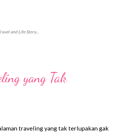
Langsung ke konten utama
vel and Life Story...
ling yang Tak
laman traveling yang tak terlupakan gak