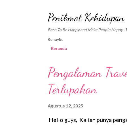
Penikmat Kehidupan
Born To Be Happy and Make People Happy.. Tra
Renayku
Beranda
P
Pengalaman Trave
o
Terlupakan
s
t
Agustus 12, 2025
i
n
Hello guys, Kalian punya penga