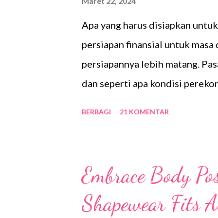
Maret 22, 2024
menagih para pengutang yang l
Apa yang harus disiapkan untu
menyeramkan ini sedang trendin
persiapan finansial untuk mas
persiapannya lebih matang. Pasa
dan seperti apa kondisi pereko
yang harus dilakukan dalam per
BERBAGI
21 KOMENTAR
rencana untuk membuka Tabung
yang harus dilakukan untuk me
investasi. Ingat, investasi itu
Embrace Body Posi
jangka panjang dan menguntung
Shapewear Fits A
menabung bersifat jangka pen