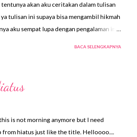
 tentunya akan aku ceritakan dalam tulisan
ai ya tulisan ini supaya bisa mengambil hikmah
rnya aku sempat lupa dengan pengalaman ini
. Kebetulan beberapa hari lalu, aku baru saja
BACA SELENGKAPNYA
ntang pengalaman traveling yang tak
na hal itu terjadi di Singapura juga beberapa
pa lagi makanya aku tuliskan di blog.
iatus
ke Singapura karena penasaran mau liat
 yang puncaknya diadakan pada 9 Agustus
atan dengan hari kemerdekaan atau warga
his is not morning anymore but I need
l Singapura. Kemeriahan yang aku liat di
rom hiatus just like the title. Helloooo....