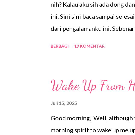
g
nih? Kalau aku sih ada dong dan
a
ini. Sini sini baca sampai seles
n
dari pengalamanku ini. Sebena
karena sudah lebih dari 5 tahun
BERBAGI
19 KOMENTAR
dari Singapura dan teringat te
terlupakan itu. Ya tentunya kare
waktu silam. So, biar aku gak lu
Wake Up From H
Sebenarnya alasanku traveling 
Singapore National Day Parade
Juli 15, 2025
setiap tahunnya karena bertep
Good morning, Well, although t
lokal menyebutnya hari nasiona
morning spirit to wake up me up f