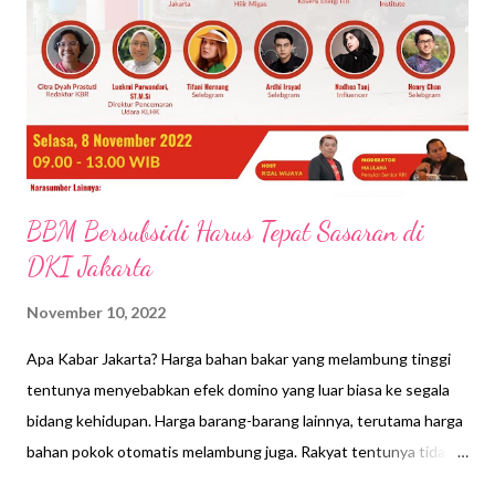
n
BBM Bersubsidi Harus Tepat Sasaran di
DKI Jakarta
November 10, 2022
Apa Kabar Jakarta? Harga bahan bakar yang melambung tinggi
tentunya menyebabkan efek domino yang luar biasa ke segala
bidang kehidupan. Harga barang-barang lainnya, terutama harga
bahan pokok otomatis melambung juga. Rakyat tentunya tidak
bisa tinggal diam. Mereka sontak berontak dan protes karena