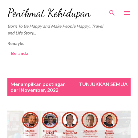
Langsung ke konten utama
Penikmat Kehidupan
Born To Be Happy and Make People Happy.. Travel
and Life Story...
Renayku
Beranda
P
Menampilkan postingan
TUNJUKKAN SEMUA
o
dari November, 2022
s
t
i
n
g
a