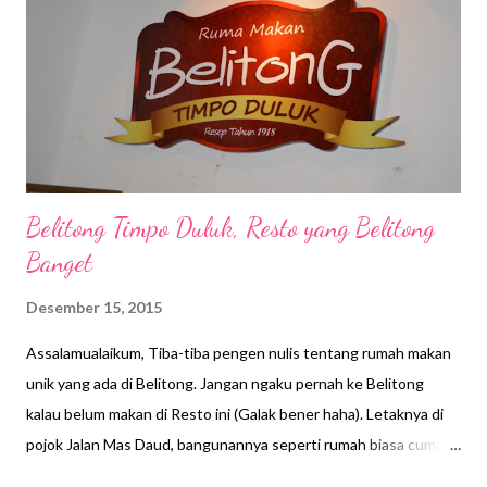
n
Belitong Timpo Duluk, Resto yang Belitong
Banget
Desember 15, 2015
Assalamualaikum, Tiba-tiba pengen nulis tentang rumah makan
unik yang ada di Belitong. Jangan ngaku pernah ke Belitong
kalau belum makan di Resto ini (Galak bener haha). Letaknya di
pojok Jalan Mas Daud, bangunannya seperti rumah biasa cuma
memang terlihat jadul. Aku dan teman-teman ke sana untuk