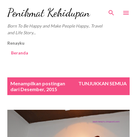
Langsung ke konten utama
Penikmat Kehidupan
Born To Be Happy and Make People Happy.. Travel
and Life Story...
Renayku
Beranda
P
Menampilkan postingan
TUNJUKKAN SEMUA
o
dari Desember, 2015
s
t
i
n
g
a