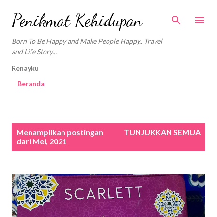
Langsung ke konten utama
Penikmat Kehidupan
Born To Be Happy and Make People Happy.. Travel
and Life Story...
Renayku
Beranda
P
Menampilkan postingan
TUNJUKKAN SEMUA
o
dari Mei, 2021
s
t
i
n
g
a