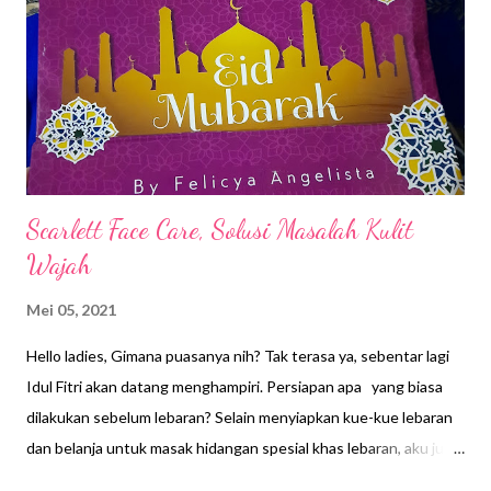
n
Scarlett Face Care, Solusi Masalah Kulit
Wajah
Mei 05, 2021
Hello ladies, Gimana puasanya nih? Tak terasa ya, sebentar lagi
Idul Fitri akan datang menghampiri. Persiapan apa yang biasa
dilakukan sebelum lebaran? Selain menyiapkan kue-kue lebaran
dan belanja untuk masak hidangan spesial khas lebaran, aku juga
melakukan perawatan tubuh, terutama wajah. Ah senangnya,