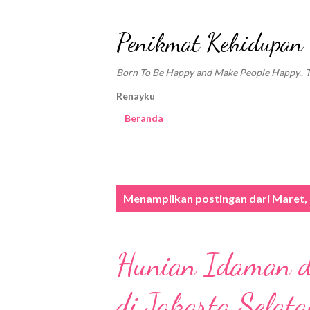
Penikmat Kehidupan
Born To Be Happy and Make People Happy.. Tra
Renayku
Beranda
P
Menampilkan postingan dari Maret,
o
s
Hunian Idaman d
t
i
di Jakarta Selat