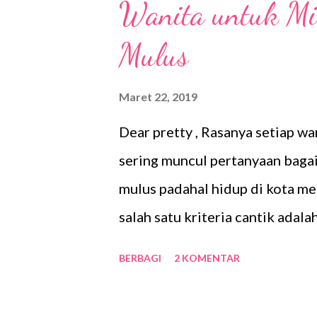
Wanita untuk Mil
membutuhkan banyak uang. Ken
daripada menyewa rumah? Tow
Mulus
dikenal dengan istilah mengontr
menyewa apartemen. Kenapa sep
Maret 22, 2019
telah diakui oleh orang-orang 
Dear pretty , Rasanya setiap wa
sering muncul pertanyaan bagai
mulus padahal hidup di kota m
salah satu kriteria cantik adal
semua wanita memiliki kulit put
BERBAGI
2 KOMENTAR
(tidak ada bekas luka, noda aler
punya kulit yang seperti itu? T