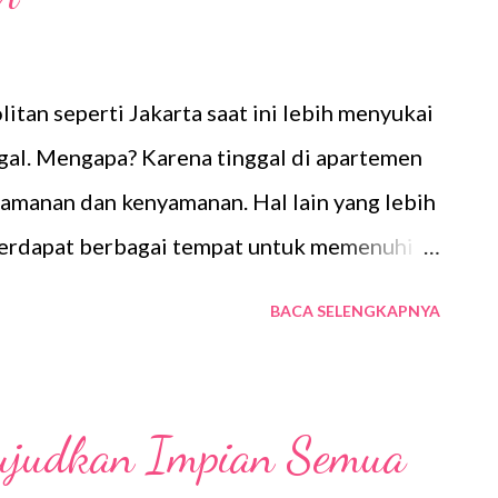
itan seperti Jakarta saat ini lebih menyukai
gal. Mengapa? Karena tinggal di apartemen
eamanan dan kenyamanan. Hal lain yang lebih
terdapat berbagai tempat untuk memenuhi
i area apartemen seperti mall atau pusat
BACA SELENGKAPNYA
ga dilengkapi dengan fasilitas-fasilitas
 taman, dan tempat hiburan lainnya. Kabar
temen sudah bisa sewa apartemen di Jakarta
ujudkan Impian Semua
h daripada dibeli yang tentunya