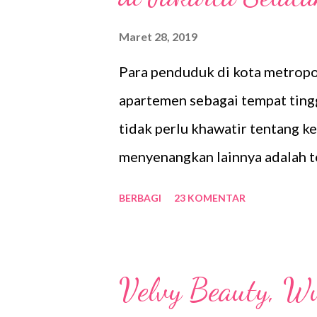
n
g
Maret 28, 2019
a
Para penduduk di kota metropol
n
apartemen sebagai tempat ting
tidak perlu khawatir tentang k
menyenangkan lainnya adalah 
kebutuhan sandang dan pangan d
BERBAGI
23 KOMENTAR
perbelanjaan. Area apartemen ju
lainnya seperti tempat fitness,
gembira lainnya, saat ini apar
Velvy Beauty, W
Selatan layaknya menyewa ruma