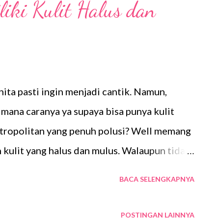
iki Kulit Halus dan
apa menyewa apartemen lebih baik
er Apartemen Menyewa rumah atau lebih
ak saat ini ternyata kalah populer daripada
erti itu? Karena ada banyak alasan yang
yang lebih memilih untuk menyewa apar...
nita pasti ingin menjadi cantik. Namun,
mana caranya ya supaya bisa punya kulit
etropolitan yang penuh polusi? Well memang
ah kulit yang halus dan mulus. Walaupun tidak
ih, setidaknya kulit yang halus dan mulus
BACA SELENGKAPNYA
gi, atau lainnya) harus dimiliki. Kamu mau
enang, kamu pasti bisa memilikinya karena
POSTINGAN LAINNYA