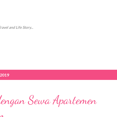
Langsung ke konten utama
vel and Life Story...
 2019
engan Sewa Apartemen
an