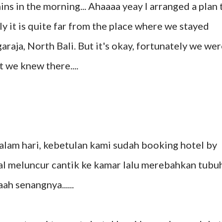
ns in the morning... Ahaaaa yeay I arranged a plan 
ly it is quite far from the place where we stayed
araja, North Bali. But it's okay, fortunately we we
 we knew there....
alam hari, kebetulan kami sudah booking hotel by
gal meluncur cantik ke kamar lalu merebahkan tubu
aah senangnya......