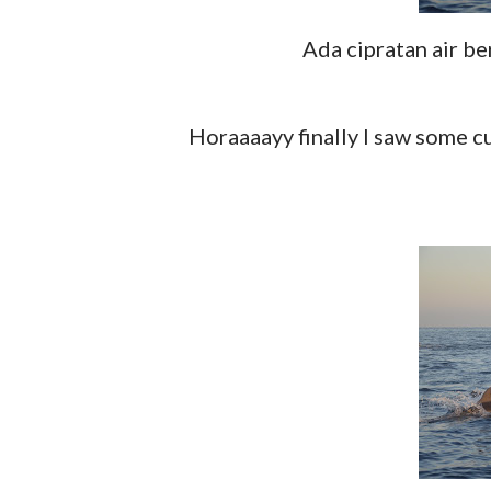
Ada cipratan air be
Horaaaayy finally I saw some cute