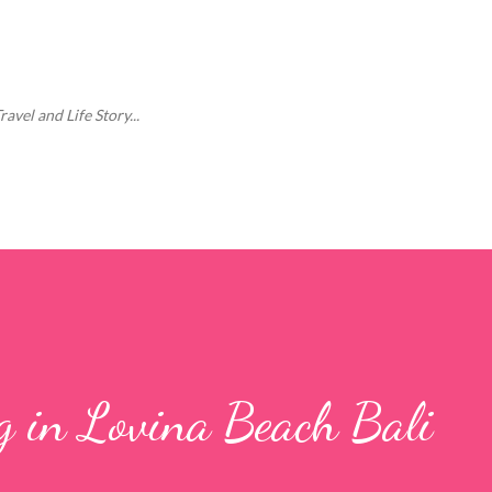
Langsung ke konten utama
vel and Life Story...
g in Lovina Beach Bali