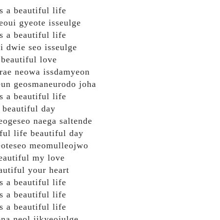
t's a beautiful life
eoui gyeote isseulge
's a beautiful life
i dwie seo isseulge
beautiful love
rae neowa issdamyeon
un geosmaneurodo joha
's a beautiful life
beautiful day
eogeseo naega saltende
ful life beautiful day
eoteseo meomulleojwo
eautiful my love
autiful your heart
's a beautiful life
's a beautiful life
's a beautiful life
ena neol jikyeojulge