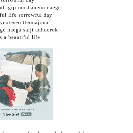
sorrowful day
ul igiji moshaneun naege
ful life sorrowful day
yeoteseo tteonajima
ge naega salji anhdorok
's a beautiful life