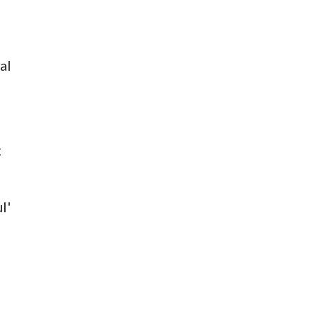
al
i
t
l'