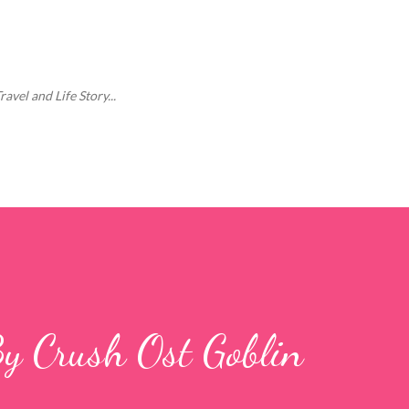
Langsung ke konten utama
vel and Life Story...
By Crush Ost Goblin