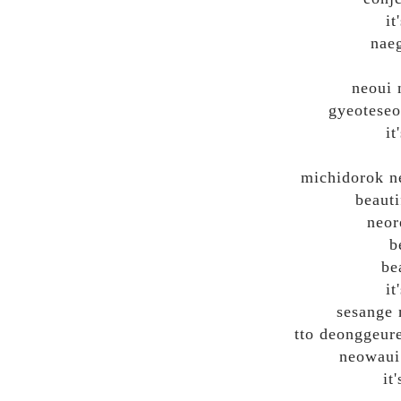
it
naeg
neoui 
gyeoteseo
it
michidorok n
beauti
neor
b
be
it
sesange
tto deonggeur
neowaui
it