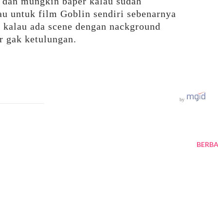
a dan mungkin baper kalau sudah
au untuk film Goblin sendiri sebenarnya
pi kalau ada scene dengan nackground
er gak ketulungan.
by
BERBA