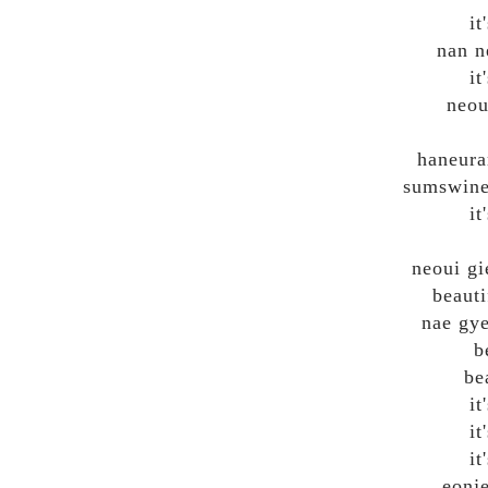
i
nan n
it
neou
haneura
sumswine
it
neoui gi
beauti
nae gy
b
be
it
it
it
eonj