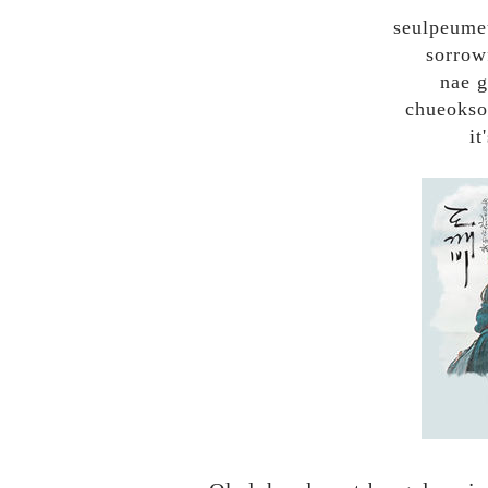
seulpeume
sorrow
nae g
chueokso
it