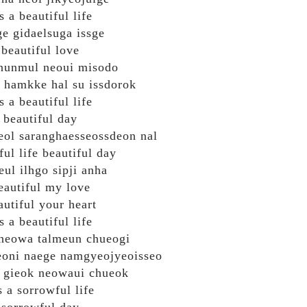
's a beautiful life
e gidaelsuga issge
beautiful love
nunmul neoui misodo
 hamkke hal su issdorok
's a beautiful life
beautiful day
eol saranghaesseossdeon nal
ful life beautiful day
eul ilhgo sipji anha
eautiful my love
autiful your heart
's a beautiful life
 neowa talmeun chueogi
eoni naege namgyeojyeoisseo
 gieok neowaui chueok
's a sorrowful life