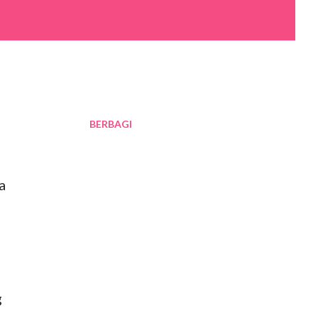
BERBAGI
a
g