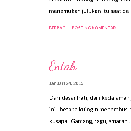
g
menemukan julukan itu saat pel
a
dibahas materi tentang alat p
n
BERBAGI
POSTING KOMENTAR
aku suka mendengar nama alat p
sekolah, aku mulai memanggil 
tidak merasa keberatan saat ak
Entah
bertanya maksudnya apa. Panggi
pasti tahu kan kalau lambung itu
Januari 24, 2015
bagiku. Kita tidak akan bisa h
Dari dasar hati, dari kedalaman
dengan aku dan semua anak lain
ini.. betapa kuingin menembus 
kasih sayang atau setidaknya k
kusapa.. Gamang, ragu, amarah.
atau kurang mendapat kasih saya