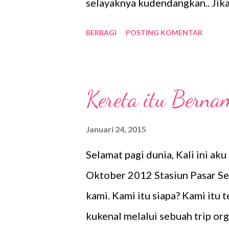
selayaknya kudendangkan.. Jika
habis tersingkap, dan tak ada la
BERBAGI
POSTING KOMENTAR
waktu dan Sang Pemiliknya yang
terbaik yang harus dipelihara..
akan kulepas.. *catatan hati se
Kereta itu Bern
Januari 24, 2015
Selamat pagi dunia, Kali ini ak
Oktober 2012 Stasiun Pasar S
kami. Kami itu siapa? Kami itu 
kukenal melalui sebuah trip or