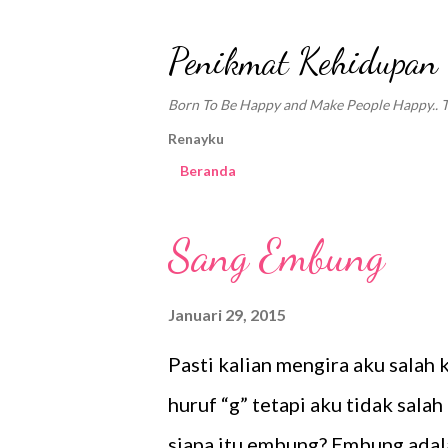
Penikmat Kehidupan
Born To Be Happy and Make People Happy.. Tra
Renayku
Beranda
P
Sang Embung
o
s
Januari 29, 2015
t
Pasti kalian mengira aku salah
i
huruf “g” tetapi aku tidak salah
n
siapa itu embung? Embung adal