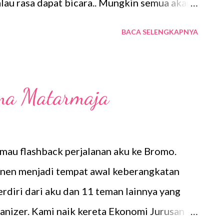
lau rasa dapat bicara.. Mungkin semua akan
gi sesuatu yang kusebut rahasia.. biarlah
BACA SELENGKAPNYA
 memberi.. Sabar dan ikhlas adalah sahabat
 cita akan kujemput segera,, kupeluk dan tak
orang perindu*
ama Matarmaja
u mau flashback perjalanan aku ke Bromo.
enen menjadi tempat awal keberangkatan
terdiri dari aku dan 11 teman lainnya yang
ganizer. Kami naik kereta Ekonomi Jurusan