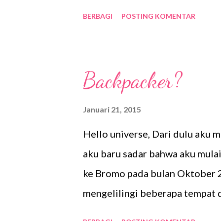
Jakarta-Malang yang sudah sang
BERBAGI
POSTING KOMENTAR
kereta Matarmaja. ini
menunggu keberangkatan di St
apalah namanya itu, pernah me
Backpacker?
sebenarnya. Istilah "ada harga
dengan perjalanan ini. Jujur, it
Januari 21, 2015
ekonomi. Sebelumnya aku selalu
Hello universe, Dari dulu aku 
ekonomi yang dulu benar-benar 
aku baru sadar bahwa aku mulai
ke Bromo pada bulan Oktober 
mengelilingi beberapa tempat d
keluarga namun ada juga bers