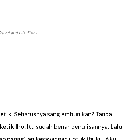
Langsung ke konten utama
vel and Life Story...
 ketik. Seharusnya sang embun kan? Tanpa
 ketik lho. Itu sudah benar penulisannya. Lalu
ah panggilan kesayangan untuk ibuku. Aku