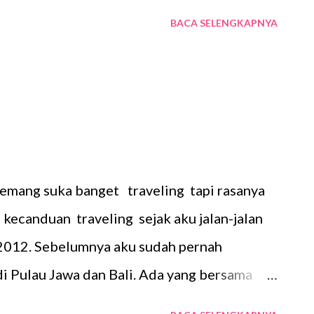
at terkenal di kalangan backpacker yaitu
BACA SELENGKAPNYA
lah beberapa wajah (kami) saat
asiun Senen Aku merasa beruntung atau
rasakan bagaimana kereta ekonomi yang
, ada rupa" memang benar dan terbukti
u adalah kali pertama aku naik kereta
 naik kereta eksekutif atau bisnis. Kereta
memang suka banget traveling tapi rasanya
sesuai denga...
 kecanduan traveling sejak aku jalan-jalan
2012. Sebelumnya aku sudah pernah
i Pulau Jawa dan Bali. Ada yang bersama
ama teman-teman dengan memanfaatkan jatah