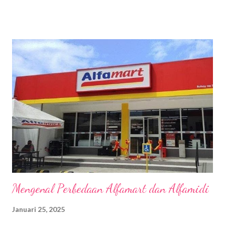
saja dari Singapura dan teringat tentang pengalaman traveling
yang tak terlupakan itu. Ya tentunya karena hal itu terjadi di
Singapura juga beberapa waktu silam. So, biar aku gak lupa lagi
makanya aku tuliskan di blog. Sebenarnya alasanku traveling ke
Singapura karena penasaran mau liat Singapore National Day
Parade yang puncaknya diadakan pada 9 Agustus setiap
tahunnya karena bertepatan dengan hari kemerdekaan atau
warga lokal menyebutnya hari nasional Singapura. Kemeriahan
yang aku liat di tiktok begitu menggoda sehingga aku bertekad
untuk pergi ke sana karena sudah lama juga gak traveling ke luar
negeri....
Mengenal Perbedaan Alfamart dan Alfamidi
Januari 25, 2025