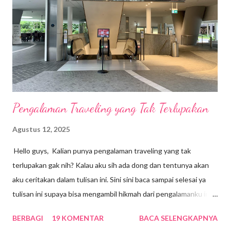
Pengalaman Traveling yang Tak Terlupakan
Agustus 12, 2025
Hello guys, Kalian punya pengalaman traveling yang tak
terlupakan gak nih? Kalau aku sih ada dong dan tentunya akan
aku ceritakan dalam tulisan ini. Sini sini baca sampai selesai ya
tulisan ini supaya bisa mengambil hikmah dari pengalamanku ini.
Sebenarnya aku sempat lupa dengan pengalaman ini karena
BERBAGI
19 KOMENTAR
BACA SELENGKAPNYA
sudah lebih dari 5 tahun. Kebetulan beberapa hari lalu, aku baru