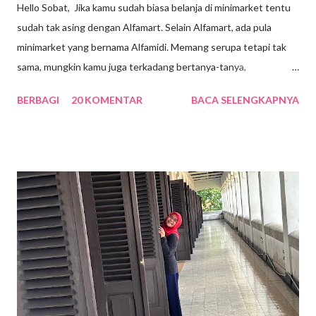
Hello Sobat, Jika kamu sudah biasa belanja di minimarket tentu
sudah tak asing dengan Alfamart. Selain Alfamart, ada pula
minimarket yang bernama Alfamidi. Memang serupa tetapi tak
sama, mungkin kamu juga terkadang bertanya-tanya,
sebenarnya apa perbedaan dari keduanya? Yuk, cari tahu
BERBAGI
20 KOMENTAR
BACA SELENGKAPNYA
jawabannya dengan menyimak penjelasan di bawah ini! 1.
Tentang Alfamart Gerai Alfamart Alfamart sudah berdiri sejak 27
Juni 1999. Pada saat itu, PT Alfa Retailindo, Tbk menjalin kerja
sama dengan PT Lancar Distrindo untuk menciptakan sebuah
model bisnis baru, yakni sejenis swalayan dengan bentuk yang
lebih kecil. Karena kedua perusahaan tersebut tidak mungkin
bisa digabungkan, maka pada akhir bulan Juni 1999 berdirilah
perusahaan baru yang diberi nama PT Alfa Mitramart Utama. 2.
Tentang Alfamidi Sementara itu, Alfamidi bermula saat pertama
kali didirikan pada 28 Juni 2007. Tepat pada tanggal tersebut,
pebisnis sukses dan ternama asal Indonesia, yaitu Djok...