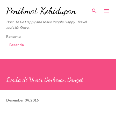
Langsung ke konten utama
Penikmat Kehidupan
Born To Be Happy and Make People Happy.. Travel
and Life Story...
Renayku
Beranda
Lomba di Unair Berkesan Banget
Desember 04, 2016