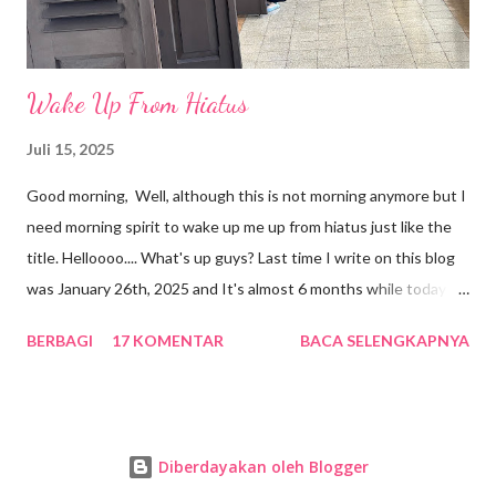
Wake Up From Hiatus
Juli 15, 2025
Good morning, Well, although this is not morning anymore but I
need morning spirit to wake up me up from hiatus just like the
title. Helloooo.... What's up guys? Last time I write on this blog
was January 26th, 2025 and It's almost 6 months while today is
July 16th 2025. Amazing, I don't know why I was so busy with
BERBAGI
17 KOMENTAR
BACA SELENGKAPNYA
my real life and I felt like I don't have any mood to write on my
blog. May be there was a vampire who took away my mood. oh
nooooo!!!! Alhamdulillah my mood is back. Everything seems so
good because I don't have much pressure anymore. I can enjoy
Diberdayakan oleh Blogger
and live my life without any disturbance. Bismillah this is the