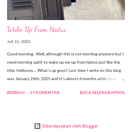
Wake Up From Hiatus
Juli 15, 2025
Good morning, Well, although this is not morning anymore but I
need morning spirit to wake up me up from hiatus just like the
title. Helloooo.... What's up guys? Last time I write on this blog
was January 26th, 2025 and It's almost 6 months while today is
July 16th 2025. Amazing, I don't know why I was so busy with
BERBAGI
17 KOMENTAR
BACA SELENGKAPNYA
my real life and I felt like I don't have any mood to write on my
blog. May be there was a vampire who took away my mood. oh
nooooo!!!! Alhamdulillah my mood is back. Everything seems so
good because I don't have much pressure anymore. I can enjoy
Diberdayakan oleh Blogger
and live my life without any disturbance. Bismillah this is the