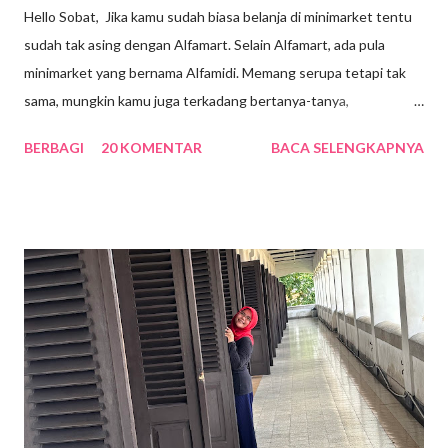
Hello Sobat, Jika kamu sudah biasa belanja di minimarket tentu
sudah tak asing dengan Alfamart. Selain Alfamart, ada pula
minimarket yang bernama Alfamidi. Memang serupa tetapi tak
sama, mungkin kamu juga terkadang bertanya-tanya,
sebenarnya apa perbedaan dari keduanya? Yuk, cari tahu
BERBAGI
20 KOMENTAR
BACA SELENGKAPNYA
jawabannya dengan menyimak penjelasan di bawah ini! 1.
Tentang Alfamart Gerai Alfamart Alfamart sudah berdiri sejak 27
Juni 1999. Pada saat itu, PT Alfa Retailindo, Tbk menjalin kerja
sama dengan PT Lancar Distrindo untuk menciptakan sebuah
model bisnis baru, yakni sejenis swalayan dengan bentuk yang
lebih kecil. Karena kedua perusahaan tersebut tidak mungkin
bisa digabungkan, maka pada akhir bulan Juni 1999 berdirilah
perusahaan baru yang diberi nama PT Alfa Mitramart Utama. 2.
Tentang Alfamidi Sementara itu, Alfamidi bermula saat pertama
kali didirikan pada 28 Juni 2007. Tepat pada tanggal tersebut,
pebisnis sukses dan ternama asal Indonesia, yaitu Djok...