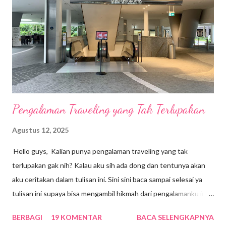
Pengalaman Traveling yang Tak Terlupakan
Agustus 12, 2025
Hello guys, Kalian punya pengalaman traveling yang tak
terlupakan gak nih? Kalau aku sih ada dong dan tentunya akan
aku ceritakan dalam tulisan ini. Sini sini baca sampai selesai ya
tulisan ini supaya bisa mengambil hikmah dari pengalamanku ini.
Sebenarnya aku sempat lupa dengan pengalaman ini karena
BERBAGI
19 KOMENTAR
BACA SELENGKAPNYA
sudah lebih dari 5 tahun. Kebetulan beberapa hari lalu, aku baru