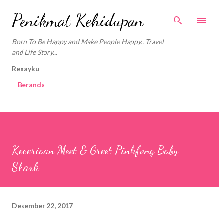
Langsung ke konten utama
Penikmat Kehidupan
Born To Be Happy and Make People Happy.. Travel
and Life Story...
Renayku
Beranda
Keceriaan Meet & Greet Pinkfong Baby
Shark
Desember 22, 2017