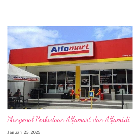
saja dari Singapura dan teringat tentang pengalaman traveling
yang tak terlupakan itu. Ya tentunya karena hal itu terjadi di
Singapura juga beberapa waktu silam. So, biar aku gak lupa lagi
makanya aku tuliskan di blog. Sebenarnya alasanku traveling ke
Singapura karena penasaran mau liat Singapore National Day
Parade yang puncaknya diadakan pada 9 Agustus setiap
tahunnya karena bertepatan dengan hari kemerdekaan atau
warga lokal menyebutnya hari nasional Singapura. Kemeriahan
yang aku liat di tiktok begitu menggoda sehingga aku bertekad
untuk pergi ke sana karena sudah lama juga gak traveling ke luar
negeri....
Mengenal Perbedaan Alfamart dan Alfamidi
Januari 25, 2025