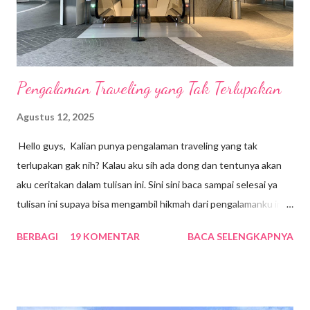
a
r
Pengalaman Traveling yang Tak Terlupakan
Agustus 12, 2025
Hello guys, Kalian punya pengalaman traveling yang tak
terlupakan gak nih? Kalau aku sih ada dong dan tentunya akan
aku ceritakan dalam tulisan ini. Sini sini baca sampai selesai ya
tulisan ini supaya bisa mengambil hikmah dari pengalamanku ini.
Sebenarnya aku sempat lupa dengan pengalaman ini karena
BERBAGI
19 KOMENTAR
BACA SELENGKAPNYA
sudah lebih dari 5 tahun. Kebetulan beberapa hari lalu, aku baru
saja dari Singapura dan teringat tentang pengalaman traveling
yang tak terlupakan itu. Ya tentunya karena hal itu terjadi di
Singapura juga beberapa waktu silam. So, biar aku gak lupa lagi