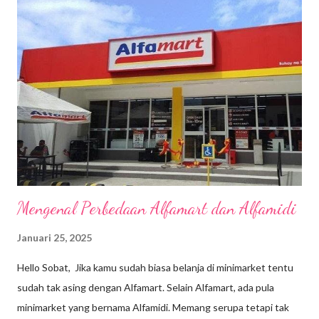
makanya aku tuliskan di blog. Sebenarnya alasanku traveling ke
Singapura karena penasaran mau liat Singapore National Day
Parade yang puncaknya diadakan pada 9 Agustus setiap
tahunnya karena bertepatan dengan hari kemerdekaan atau
warga lokal menyebutnya hari nasional Singapura. Kemeriahan
yang aku liat di tiktok begitu menggoda sehingga aku bertekad
untuk pergi ke sana karena sudah lama juga gak traveling ke luar
negeri....
Mengenal Perbedaan Alfamart dan Alfamidi
Januari 25, 2025
Hello Sobat, Jika kamu sudah biasa belanja di minimarket tentu
sudah tak asing dengan Alfamart. Selain Alfamart, ada pula
minimarket yang bernama Alfamidi. Memang serupa tetapi tak