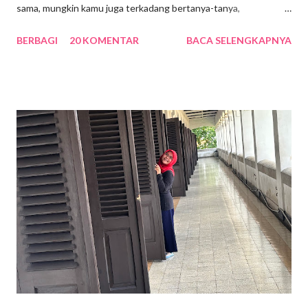
sama, mungkin kamu juga terkadang bertanya-tanya,
sebenarnya apa perbedaan dari keduanya? Yuk, cari tahu
BERBAGI
20 KOMENTAR
BACA SELENGKAPNYA
jawabannya dengan menyimak penjelasan di bawah ini! 1.
Tentang Alfamart Gerai Alfamart Alfamart sudah berdiri sejak 27
Juni 1999. Pada saat itu, PT Alfa Retailindo, Tbk menjalin kerja
sama dengan PT Lancar Distrindo untuk menciptakan sebuah
model bisnis baru, yakni sejenis swalayan dengan bentuk yang
lebih kecil. Karena kedua perusahaan tersebut tidak mungkin
bisa digabungkan, maka pada akhir bulan Juni 1999 berdirilah
perusahaan baru yang diberi nama PT Alfa Mitramart Utama. 2.
Tentang Alfamidi Sementara itu, Alfamidi bermula saat pertama
kali didirikan pada 28 Juni 2007. Tepat pada tanggal tersebut,
pebisnis sukses dan ternama asal Indonesia, yaitu Djok...