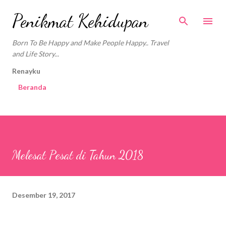
Langsung ke konten utama
Penikmat Kehidupan
Born To Be Happy and Make People Happy.. Travel
and Life Story...
Renayku
Beranda
Melesat Pesat di Tahun 2018
Desember 19, 2017