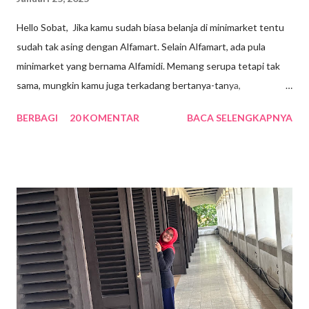
Hello Sobat, Jika kamu sudah biasa belanja di minimarket tentu
sudah tak asing dengan Alfamart. Selain Alfamart, ada pula
minimarket yang bernama Alfamidi. Memang serupa tetapi tak
sama, mungkin kamu juga terkadang bertanya-tanya,
sebenarnya apa perbedaan dari keduanya? Yuk, cari tahu
BERBAGI
20 KOMENTAR
BACA SELENGKAPNYA
jawabannya dengan menyimak penjelasan di bawah ini! 1.
Tentang Alfamart Gerai Alfamart Alfamart sudah berdiri sejak 27
Juni 1999. Pada saat itu, PT Alfa Retailindo, Tbk menjalin kerja
sama dengan PT Lancar Distrindo untuk menciptakan sebuah
model bisnis baru, yakni sejenis swalayan dengan bentuk yang
lebih kecil. Karena kedua perusahaan tersebut tidak mungkin
bisa digabungkan, maka pada akhir bulan Juni 1999 berdirilah
perusahaan baru yang diberi nama PT Alfa Mitramart Utama. 2.
Tentang Alfamidi Sementara itu, Alfamidi bermula saat pertama
kali didirikan pada 28 Juni 2007. Tepat pada tanggal tersebut,