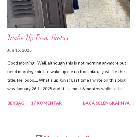
pebisnis sukses dan ternama asal Indonesia, yaitu Djok...
Wake Up From Hiatus
Juli 15, 2025
Good morning, Well, although this is not morning anymore but I
need morning spirit to wake up me up from hiatus just like the
title. Helloooo.... What's up guys? Last time I write on this blog
was January 26th, 2025 and It's almost 6 months while today is
July 16th 2025. Amazing, I don't know why I was so busy with
BERBAGI
17 KOMENTAR
BACA SELENGKAPNYA
my real life and I felt like I don't have any mood to write on my
blog. May be there was a vampire who took away my mood. oh
nooooo!!!! Alhamdulillah my mood is back. Everything seems so
good because I don't have much pressure anymore. I can enjoy