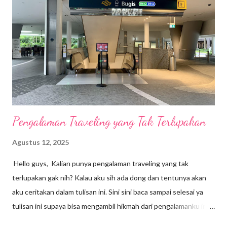
K
o
m
e
n
t
a
r
Pengalaman Traveling yang Tak Terlupakan
Agustus 12, 2025
Hello guys, Kalian punya pengalaman traveling yang tak
terlupakan gak nih? Kalau aku sih ada dong dan tentunya akan
aku ceritakan dalam tulisan ini. Sini sini baca sampai selesai ya
tulisan ini supaya bisa mengambil hikmah dari pengalamanku ini.
Sebenarnya aku sempat lupa dengan pengalaman ini karena