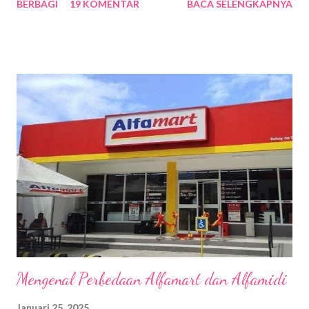
BERBAGI
19 KOMENTAR
BACA SELENGKAPNYA
sudah lebih dari 5 tahun. Kebetulan beberapa hari lalu, aku baru
saja dari Singapura dan teringat tentang pengalaman traveling
yang tak terlupakan itu. Ya tentunya karena hal itu terjadi di
Singapura juga beberapa waktu silam. So, biar aku gak lupa lagi
makanya aku tuliskan di blog. Sebenarnya alasanku traveling ke
Singapura karena penasaran mau liat Singapore National Day
Parade yang puncaknya diadakan pada 9 Agustus setiap
tahunnya karena bertepatan dengan hari kemerdekaan atau
warga lokal menyebutnya hari nasional Singapura. Kemeriahan
yang aku liat di tiktok begitu menggoda sehingga aku bertekad
untuk pergi ke sana karena sudah lama juga gak traveling ke luar
negeri....
Mengenal Perbedaan Alfamart dan Alfamidi
Januari 25, 2025