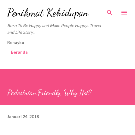
Langsung ke konten utama
Penikmat Kehidupan
Born To Be Happy and Make People Happy.. Travel
and Life Story...
Renayku
Beranda
Pedestrian Friendly, Why Not?
Januari 24, 2018