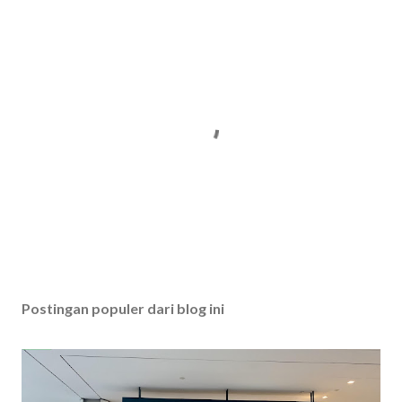
P
o
s
Postingan populer dari blog ini
t
i
n
g