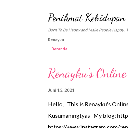
Penikmat Kehidupan
Born To Be Happy and Make People Happy.. Tra
Renayku
Beranda
P
Renayku's Online 
o
s
Juni 13, 2021
t
Hello, This is Renayku's Onlin
i
Kusumaningtyas My blog: http
n
https://www.instagram.com/re