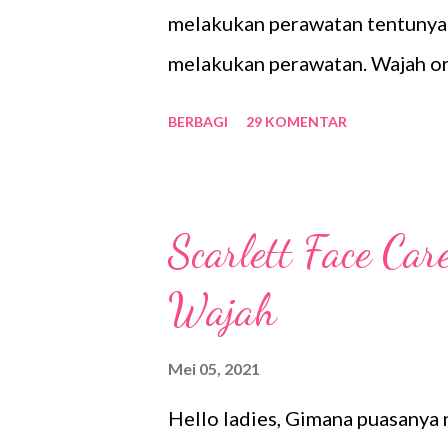
melakukan perawatan tentunya 
melakukan perawatan. Wajah or
lebih cerah, sehat, dan kencan
BERBAGI
29 KOMENTAR
perawatan pasti wajahnya terli
kendur. My Favourite Sheet Ma
Aku memilih untuk merawat kul
Scarlett Face Car
tetap terlihat baik dan enak un
Wajah
creator, wajahku tentunya serin
harus terlihat tetap sehat, ber
Mei 05, 2021
perawatan itu tidak mudah. Ter
Hello ladies, Gimana puasanya ni
media sosial sehingga aku bin