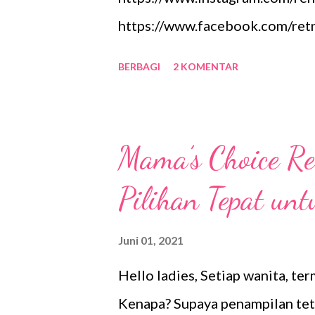
g
https://www.facebook.com/retn
a
https://www.twitter.com/renay
n
BERBAGI
2 KOMENTAR
https://www.tiktok.com/@rena
https://www.youtube.com/rena
saya. Silakan berkunjung Terim
Mama’s Choice Re
Pilihan Tepat un
Juni 01, 2021
Hello ladies, Setiap wanita, te
Kenapa? Supaya penampilan teta