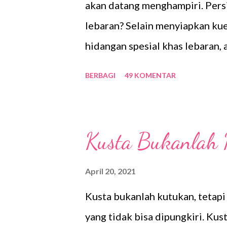
akan datang menghampiri. Pers
Akhirnya aku menemukan produk 
lebaran? Selain menyiapkan ku
hidangan spesial khas lebaran,
terutama wajah. Ah senangnya,
BERBAGI
49 KOMENTAR
maksimal di rumah aja karena a
body care dan face care. Ied Mu
pasti ingin memiliki penampila
Kusta Bukanlah 
ukuran seberapa menariknya set
cantik dengan keunikan dan kel
April 20, 2021
dan wangi bisa didapatkan jik
Kusta bukanlah kutukan, tetapi
baik dan benar. Why I Choose Sc
yang tidak bisa dipungkiri. Kus