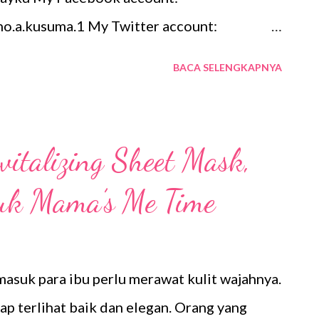
o.a.kusuma.1 My Twitter account:
ku My Tiktok account:
BACA SELENGKAPNYA
yku My Youtube account:
ykuszone5561 Sekian portfolio singkat
a kasih
vitalizing Sheet Mask,
tuk Mama’s Me Time
rmasuk para ibu perlu merawat kulit wajahnya.
p terlihat baik dan elegan. Orang yang