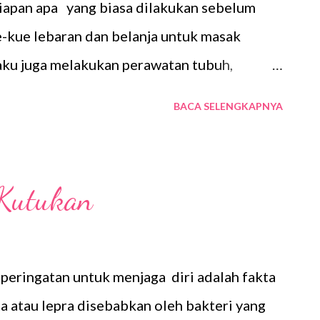
iapan apa yang biasa dilakukan sebelum
yang tepat, yaitu Revitalizi...
e-kue lebaran dan belanja untuk masak
 aku juga melakukan perawatan tubuh,
 aku bisa melakukan perawatan tubuh secara
BACA SELENGKAPNYA
ku sudah punya rangkaian produk Scarlett
barak Tak bisa dipungkiri, setiap wanita
n yang menarik. Bersih dan wangi menjadi
Kutukan
iap wanita. Pasalnya, semua wanita itu
ebihannya masing-masing. Kriteria bersih
a seseorang sudah merawat tubuhnya dengan
 peringatan untuk menjaga diri adalah fakta
arlett Face Care? Setiap orang pasti ingin
ta atau lepra disebabkan oleh bakteri yang