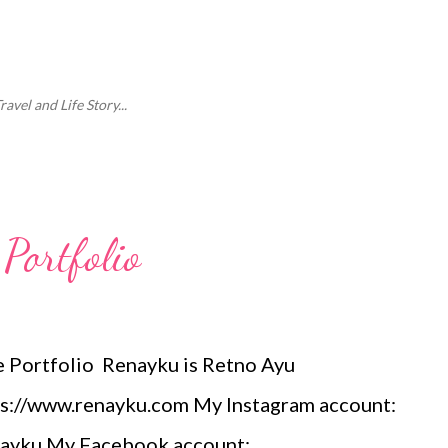
Langsung ke konten utama
vel and Life Story...
Portfolio
e Portfolio Renayku is Retno Ayu
s://www.renayku.com My Instagram account:
nayku My Facebook account: