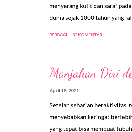
tahu alasan memilih produk Sca
menyerang kulit dan saraf pada 
yang beredar di pasaran. Jujur n
dunia sejak 1000 tahun yang lal
kitab suci untuk mengingatkan 
BERBAGI
32 KOMENTAR
diri dari apa? Tentunya dari b
keburukan ke diri manusia. Keb
senantiasa dijaga karena berb
Manjakan Diri de
tidak bersih. Berbagai penyakit
pasti terjadi karena imunitas 
April 18, 2021
diri seperti konsumsi makanan
Setelah seharian beraktivitas,
Fakta tentang Kusta Jika sudah
menyebabkan keringat berlebi
ternyata penyakit ini masih ada
yang tepat bisa membuat tubuh 