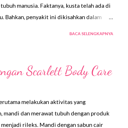
rlett Face Care dari sekian banyak produk
tubuh manusia. Faktanya, kusta telah ada di
ih, aku pakai produk Scarle...
u. Bahkan, penyakit ini dikisahkan dalam
manusia agar selalu menjaga diri. Menjaga
BACA SELENGKAPNYA
erbagai hal yang buruk atau membawa
ersihan adalah hal utama yang harus
agai penyakit memang menyerang tubuh yang
ngan Scarlett Body Care
 disebabkan oleh bakteri, virus, atau kuman
tubuh yang rendah akibat kurangnya penjagaan
 yang tidak sehat. Sumber: Webinar KBR
 terutama melakukan aktivitas yang
 lama tidak mendengar kabar tentang kusta,
h, mandi dan merawat tubuh dengan produk
. Penderitanya di berbagai daerah di
menjadi rileks. Mandi dengan sabun cair