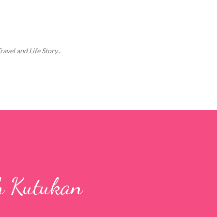
Langsung ke konten utama
vel and Life Story...
h Kutukan