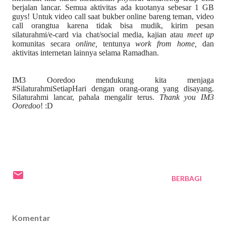
berjalan lancar. Semua aktivitas ada kuotanya sebesar 1 GB
guys! Untuk video call saat bukber online bareng teman, video
call orangtua karena tidak bisa mudik, kirim pesan
silaturahmi/e-card via chat/social media, kajian atau
meet up
komunitas secara
online,
tentunya
work from home,
dan
aktivitas internetan lainnya selama Ramadhan.
IM3 Ooredoo mendukung kita menjaga
#SilaturahmiSetiapHari dengan orang-orang yang disayang.
Silaturahmi lancar, pahala mengalir terus.
Thank you IM3
Ooredoo
! :D
BERBAGI
Komentar