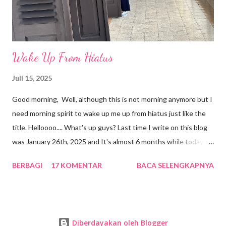
pebisnis sukses dan ternama asal Indonesia, yaitu Djok...
Wake Up From Hiatus
Juli 15, 2025
Good morning, Well, although this is not morning anymore but I
need morning spirit to wake up me up from hiatus just like the
title. Helloooo.... What's up guys? Last time I write on this blog
was January 26th, 2025 and It's almost 6 months while today is
July 16th 2025. Amazing, I don't know why I was so busy with
BERBAGI
17 KOMENTAR
BACA SELENGKAPNYA
my real life and I felt like I don't have any mood to write on my
blog. May be there was a vampire who took away my mood. oh
nooooo!!!! Alhamdulillah my mood is back. Everything seems so
good because I don't have much pressure anymore. I can enjoy
Diberdayakan oleh Blogger