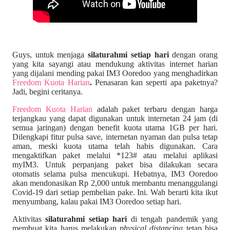
Guys, untuk menjaga
silaturahmi setiap hari
dengan orang
yang kita sayangi atau mendukung aktivitas internet harian
yang dijalani mending pakai IM3 Ooredoo yang menghadirkan
Freedom Kuota Harian
.
Penasaran kan seperti apa paketnya?
Jadi, begini ceritanya.
Freedom Kuota Harian
adalah paket terbaru dengan harga
terjangkau yang dapat digunakan untuk internetan 24 jam (di
semua jaringan) dengan benefit kuota utama 1GB per hari.
Dilengkapi fitur pulsa save, internetan nyaman dan pulsa tetap
aman, meski kuota utama telah habis digunakan. Cara
mengaktifkan paket melalui *123# atau melalui aplikasi
myIM3. Untuk perpanjang paket bisa dilakukan secara
otomatis selama pulsa mencukupi. Hebatnya, IM3 Ooredoo
akan mendonasikan Rp 2,000 untuk membantu menanggulangi
Covid-19 dari setiap pembelian pake. Ini. Wah berarti kita ikut
menyumbang, kalau pakai IM3 Ooredoo setiap hari.
Aktivitas
silaturahmi setiap hari
di tengah pandemik yang
membuat kita harus melakukan
physical distancing
tetap bisa