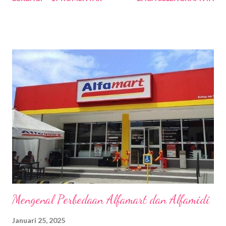
sudah lebih dari 5 tahun. Kebetulan beberapa hari lalu, aku baru
saja dari Singapura dan teringat tentang pengalaman traveling
yang tak terlupakan itu. Ya tentunya karena hal itu terjadi di
Singapura juga beberapa waktu silam. So, biar aku gak lupa lagi
makanya aku tuliskan di blog. Sebenarnya alasanku traveling ke
Singapura karena penasaran mau liat Singapore National Day
Parade yang puncaknya diadakan pada 9 Agustus setiap
tahunnya karena bertepatan dengan hari kemerdekaan atau
warga lokal menyebutnya hari nasional Singapura. Kemeriahan
yang aku liat di tiktok begitu menggoda sehingga aku bertekad
untuk pergi ke sana karena sudah lama juga gak traveling ke luar
negeri....
Mengenal Perbedaan Alfamart dan Alfamidi
Januari 25, 2025