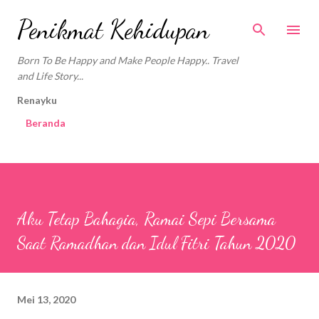
Langsung ke konten utama
Penikmat Kehidupan
Born To Be Happy and Make People Happy.. Travel
and Life Story...
Renayku
Beranda
Aku Tetap Bahagia, Ramai Sepi Bersama
Saat Ramadhan dan Idul Fitri Tahun 2020
Mei 13, 2020