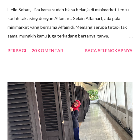
Hello Sobat, Jika kamu sudah biasa belanja di minimarket tentu
sudah tak asing dengan Alfamart. Selain Alfamart, ada pula
minimarket yang bernama Alfamidi. Memang serupa tetapi tak
sama, mungkin kamu juga terkadang bertanya-tanya,
sebenarnya apa perbedaan dari keduanya? Yuk, cari tahu
BERBAGI
20 KOMENTAR
BACA SELENGKAPNYA
jawabannya dengan menyimak penjelasan di bawah ini! 1.
Tentang Alfamart Gerai Alfamart Alfamart sudah berdiri sejak 27
Juni 1999. Pada saat itu, PT Alfa Retailindo, Tbk menjalin kerja
sama dengan PT Lancar Distrindo untuk menciptakan sebuah
model bisnis baru, yakni sejenis swalayan dengan bentuk yang
lebih kecil. Karena kedua perusahaan tersebut tidak mungkin
bisa digabungkan, maka pada akhir bulan Juni 1999 berdirilah
perusahaan baru yang diberi nama PT Alfa Mitramart Utama. 2.
Tentang Alfamidi Sementara itu, Alfamidi bermula saat pertama
kali didirikan pada 28 Juni 2007. Tepat pada tanggal tersebut,