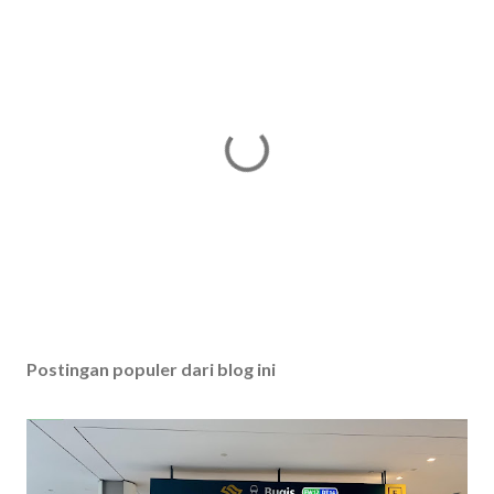
P
o
s
Postingan populer dari blog ini
t
i
n
g
K