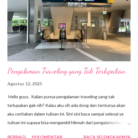
o
m
e
n
t
a
r
Pengalaman Traveling yang Tak Terlupakan
Agustus 12, 2025
Hello guys, Kalian punya pengalaman traveling yang tak
terlupakan gak nih? Kalau aku sih ada dong dan tentunya akan
aku ceritakan dalam tulisan ini. Sini sini baca sampai selesai ya
tulisan ini supaya bisa mengambil hikmah dari pengalamanku ini.
Sebenarnya aku sempat lupa dengan pengalaman ini karena
BERBAGI
19 KOMENTAR
BACA SELENGKAPNYA